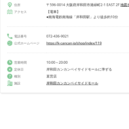
〒596-0014 大阪府岸和田市港緑町2-1 EAST 2F
地図
住所
【電車】
アクセス
●南海電鉄南海線「岸和田駅」より徒歩約10分
072-436-9021
電話番号
https://k-cancan.jp/shop/index/119
公式ホームページ
10:00～20:00
営業時間
岸和田カンカンベイサイドモールに準ずる
定休日
直営店
種別
岸和田カンカンベイサイドモール
施設