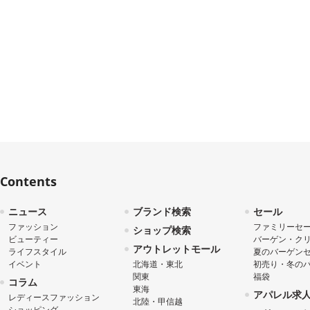
Contents
ニュース
ブランド検索
セール
ファッション
ファミリーセ
ショップ検索
ビューティー
バーゲン・ク
アウトレットモール
ライフスタイル
夏のバーゲン
イベント
北海道・東北
初売り・冬の
関東
福袋
コラム
東海
アパレル求
レディースファッション
北陸・甲信越
ショッピング