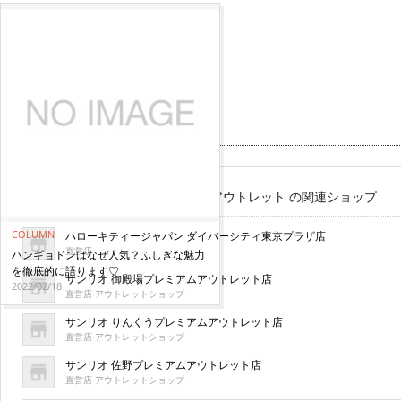
関連情報
サンリオ 酒々井プレミアム・アウトレット の関連ショップ
COLUMN
ハローキティージャパン ダイバーシティ東京プラザ店
直営店
ハンギョドンはなぜ人気？ふしぎな魅力
を徹底的に語ります♡
サンリオ 御殿場プレミアムアウトレット店
2022/02/18
直営店·アウトレットショップ
サンリオ りんくうプレミアムアウトレット店
直営店·アウトレットショップ
サンリオ 佐野プレミアムアウトレット店
直営店·アウトレットショップ