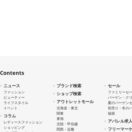
Contents
ニュース
ブランド検索
セール
ファッション
ファミリーセ
ショップ検索
ビューティー
バーゲン・ク
アウトレットモール
ライフスタイル
夏のバーゲン
イベント
北海道・東北
初売り・冬の
関東
福袋
コラム
東海
アパレル求
レディースファッション
北陸・甲信越
ショッピング
フリーマー
関西・近畿