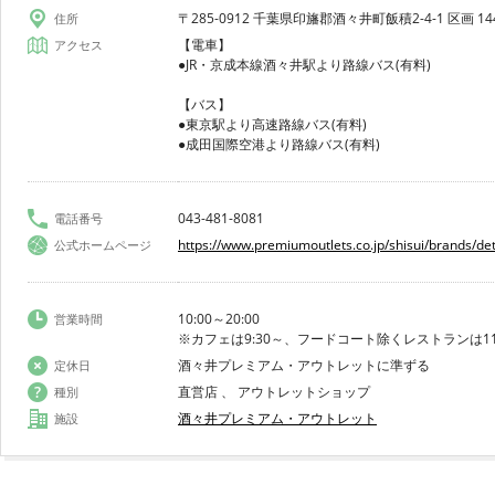
〒285-0912 千葉県印旛郡酒々井町飯積2-4-1 区画 14
住所
【電車】
アクセス
●JR・京成本線酒々井駅より路線バス(有料)
【バス】
●東京駅より高速路線バス(有料)
●成田国際空港より路線バス(有料)
043-481-8081
電話番号
https://www.premiumoutlets.co.jp/shisui/brands/det
公式ホームページ
10:00～20:00
営業時間
※カフェは9:30～、フードコート除くレストランは11:0
酒々井プレミアム・アウトレットに準ずる
定休日
直営店 、 アウトレットショップ
種別
酒々井プレミアム・アウトレット
施設