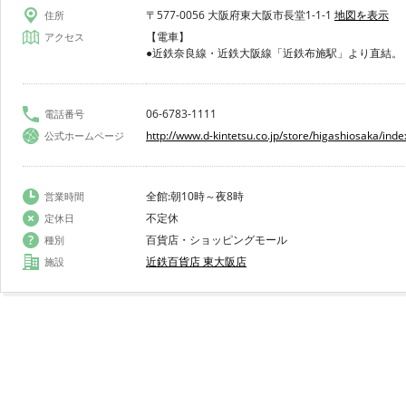
〒577-0056 大阪府東大阪市長堂1-1-1
地図を表示
住所
【電車】
アクセス
●近鉄奈良線・近鉄大阪線「近鉄布施駅」より直結。
06-6783-1111
電話番号
http://www.d-kintetsu.co.jp/store/higashiosaka/inde
公式ホームページ
全館:朝10時～夜8時
営業時間
不定休
定休日
百貨店・ショッピングモール
種別
近鉄百貨店 東大阪店
施設