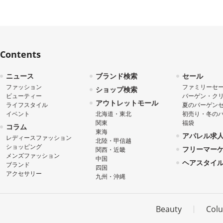
Contents
ニュース
ブランド検索
セール
ファッション
ファミリーセ
ショップ検索
ビューティー
バーゲン・ク
アウトレットモール
ライフスタイル
夏のバーゲン
イベント
北海道・東北
初売り・冬の
関東
福袋
コラム
東海
アパレル求
レディースファッション
北陸・甲信越
ショッピング
フリーマー
関西・近畿
メンズファッション
中国
ヘアスタイ
ブランド
四国
アクセサリー
九州・沖縄
Beauty
Col