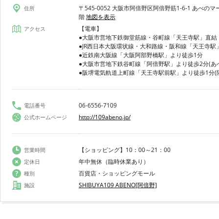
〒545-0052 大阪市阿倍野区阿倍野筋1-6-1 あべ
住所
階
地図を表示
【電車】
アクセス
●大阪市営地下鉄御堂筋線・谷町線「天王寺駅」直結
●JR西日本大阪環状線・大和路線・阪和線「天王寺駅
●近鉄南大阪線「大阪阿部野橋駅」より徒歩1分
●大阪市営地下鉄谷町線「阿倍野駅」より徒歩2分(あ
●阪堺電気軌道上町線「天王寺駅前駅」より徒歩1分(
06-6556-7109
電話番号
http://109abeno.jp/
公式ホームページ
【ショッピング】10：00～21：00
営業時間
年中無休（臨時休業あり）
定休日
百貨店・ショッピングモール
種別
SHIBUYA109 ABENO[阿倍野]
施設