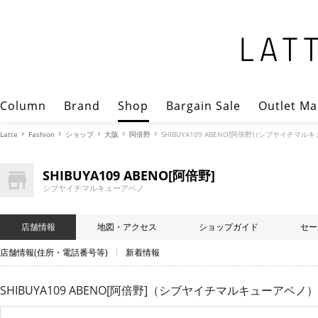
Column
Brand
Shop
Bargain Sale
Outlet Ma
Latte
Fashion
ショップ
大阪
阿倍野
SHIBUYA109 ABENO[阿倍野] (シブヤイチマ
SHIBUYA109 ABENO[阿倍野]
シブヤイチマルキューアベノ
店舗情報
地図・アクセス
ショップガイド
セー
店舗情報(住所・電話番号等)
新着情報
SHIBUYA109 ABENO[阿倍野]（シブヤイチマルキューアベノ）