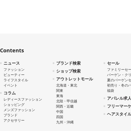
Contents
ニュース
ブランド検索
セール
ファッション
ファミリーセ
ショップ検索
ビューティー
バーゲン・ク
アウトレットモール
ライフスタイル
夏のバーゲン
イベント
北海道・東北
初売り・冬の
関東
福袋
コラム
東海
アパレル求
レディースファッション
北陸・甲信越
ショッピング
フリーマー
関西・近畿
メンズファッション
中国
ヘアスタイ
ブランド
四国
アクセサリー
九州・沖縄