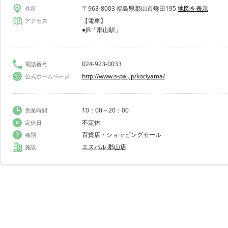
〒963-8003 福島県郡山市燧田195
地図を表示
住所
【電車】
アクセス
●JR「郡山駅」
024-923-0033
電話番号
http://www.s-pal.jp/koriyama/
公式ホームページ
10：00～20：00
営業時間
不定休
定休日
百貨店・ショッピングモール
種別
エスパル 郡山店
施設