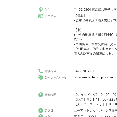
〒192-0364 東京都八王子市南
住所
【電車】
アクセス
●京王相模原線「南大沢駅」下
【車】
●中央自動車道「国立府中IC
約15km
●甲州街道「本宿交番前」交差
「乞田大橋」信号を多摩セン
南大沢駅方面の側道に入る。
042-670-5601
電話番号
https://mitsui-shopping-par
公式ホームページ
【ショッピング】10：00～20
営業時間
【レストラン】11：00～22：
【スーパーマーケット】10：00
三井アウトレットパーク多摩
定休日
直営店 、 アウトレットショッ
種別