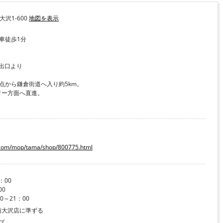
大沢1-600
地図を表示
車徒歩1分
」出口より
点から鎌倉街道へ入り約5km。
ター方面へ直進。
k.com/mop/tama/shop/800775.html
：00
00
～21：00
南大沢店に準ずる
プ