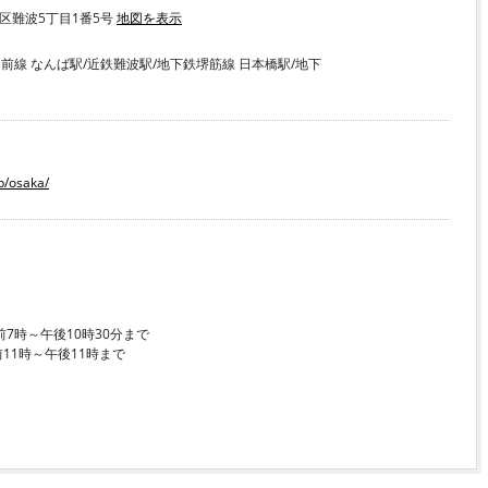
中央区難波5丁目1番5号
地図を表示
前線 なんば駅/近鉄難波駅/地下鉄堺筋線 日本橋駅/地下
p/osaka/
7時～午後10時30分まで
11時～午後11時まで