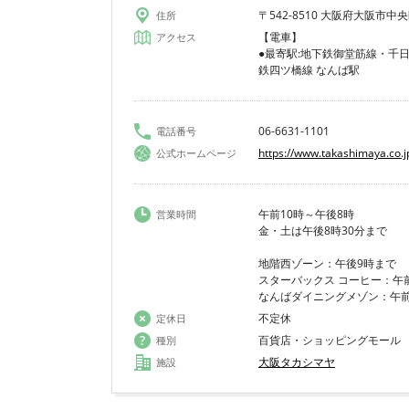
〒542-8510 大阪府大阪市
住所
【電車】
アクセス
●最寄駅:地下鉄御堂筋線・千日
鉄四ツ橋線 なんば駅
06-6631‐1101
電話番号
https://www.takashimaya.co.j
公式ホームページ
午前10時～午後8時
営業時間
金・土は午後8時30分まで
地階西ゾーン：午後9時まで
スターバックス コーヒー：午前
なんばダイニングメゾン：午前
不定休
定休日
百貨店・ショッピングモール
種別
大阪タカシマヤ
施設