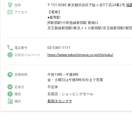
〒151-8580 東京都渋谷区千駄ヶ谷5丁目24番2号
地
住所
【電車】
アクセス
●最寄駅:
JR新宿駅/小田急線新宿駅 新南口
京王新線新宿駅/東京メトロ新宿駅/京王線新宿駅/都
03-5361-1111
電話番号
https://www.takashimaya.co.jp/shinjuku/
公式ホームページ
午前10時～午後8時
営業時間
金・土曜日は午後8時30分まで営業
不定休
定休日
百貨店・ショッピングモール
種別
新宿タカシマヤ
施設