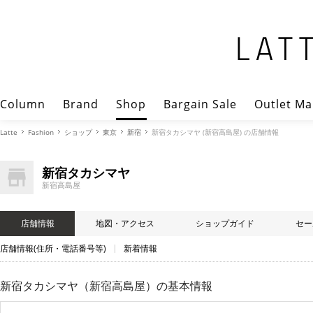
Column
Brand
Shop
Bargain Sale
Outlet Ma
Latte
Fashion
ショップ
東京
新宿
新宿タカシマヤ (新宿高島屋) の店舗情報
新宿タカシマヤ
新宿高島屋
店舗情報
地図・アクセス
ショップガイド
セー
店舗情報(住所・電話番号等)
新着情報
新宿タカシマヤ（新宿高島屋）
の基本情報