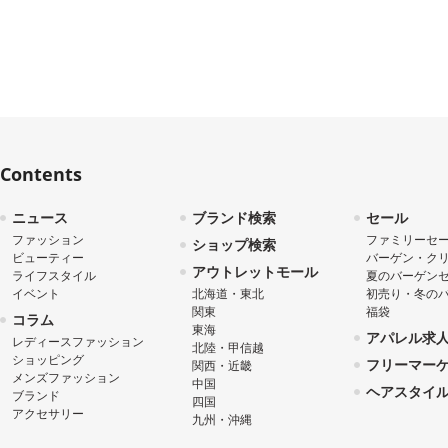
Contents
ニュース
ブランド検索
セール
ファッション
ファミリーセ
ショップ検索
ビューティー
バーゲン・ク
アウトレットモール
ライフスタイル
夏のバーゲン
イベント
北海道・東北
初売り・冬の
関東
福袋
コラム
東海
アパレル求
レディースファッション
北陸・甲信越
ショッピング
フリーマー
関西・近畿
メンズファッション
中国
ヘアスタイ
ブランド
四国
アクセサリー
九州・沖縄