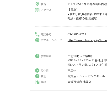
〒171-8512 東京都豊島区西池袋
住所
【電車】
アクセス
●最寄り駅:JR池袋駅/東武東
町線・副都心線 池袋駅
03-3981-2211
電話番号
http://www.tobu-dept.jp/ikebu
公式ホームページ
午前10時～午後8時
営業時間
※B2F～3F・7F5～11番地
※レストラン街スパイスは午前
不定休
定休日
百貨店・ショッピングモール
種別
東武百貨店 池袋店
施設