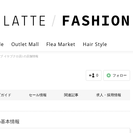
le
Outlet Mall
Flea Market
Hair Style
ウブ イケブクロ店) の店舗情報
0
フォロー
プガイド
セール情報
関連記事
求人・採用情報
の基本情報