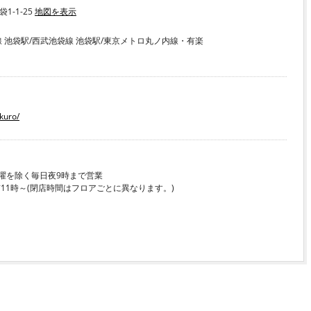
1-1-25
地図を表示
上線 池袋駅/西武池袋線 池袋駅/東京メトロ丸ノ内線・有楽
kuro/
は日曜を除く毎日夜9時まで営業
11時～(閉店時間はフロアごとに異なります。)