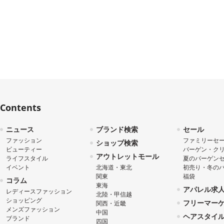
Contents
ニュース
ブランド検索
セール
ファッション
ファミリーセ
ショップ検索
ビューティー
バーゲン・ク
アウトレットモール
ライフスタイル
夏のバーゲン
イベント
北海道・東北
初売り・冬の
関東
福袋
コラム
東海
アパレル求
レディースファッション
北陸・甲信越
ショッピング
フリーマー
関西・近畿
メンズファッション
中国
ヘアスタイ
ブランド
四国