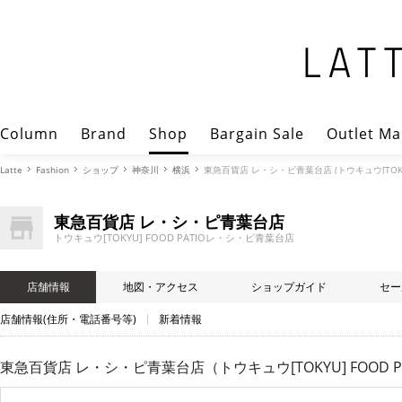
Column
Brand
Shop
Bargain Sale
Outlet Ma
Latte
Fashion
ショップ
神奈川
横浜
東急百貨店 レ・シ・ピ青葉台店 (トウキュウ[TOKY
東急百貨店 レ・シ・ピ青葉台店
トウキュウ[TOKYU] FOOD PATIOレ・シ・ピ青葉台店
店舗情報
地図・アクセス
ショップガイド
セー
店舗情報(住所・電話番号等)
新着情報
東急百貨店 レ・シ・ピ青葉台店（トウキュウ[TOKYU] FOOD 