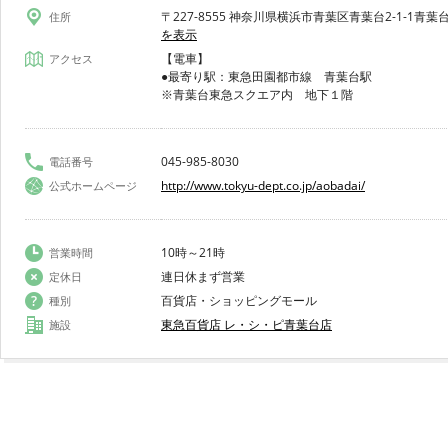
〒227-8555 神奈川県横浜市青葉区青葉台2-1-1青葉台
住所
を表示
【電車】
アクセス
●最寄り駅：東急田園都市線 青葉台駅
※青葉台東急スクエア内 地下１階
045-985-8030
電話番号
http://www.tokyu-dept.co.jp/aobadai/
公式ホームページ
10時～21時
営業時間
連日休まず営業
定休日
百貨店・ショッピングモール
種別
東急百貨店 レ・シ・ピ青葉台店
施設