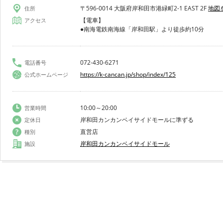
〒596-0014 大阪府岸和田市港緑町2-1 EAST 2F
地図
住所
【電車】
アクセス
●南海電鉄南海線「岸和田駅」より徒歩約10分
072-430-6271
電話番号
https://k-cancan.jp/shop/index/125
公式ホームページ
10:00～20:00
営業時間
岸和田カンカンベイサイドモールに準ずる
定休日
直営店
種別
岸和田カンカンベイサイドモール
施設