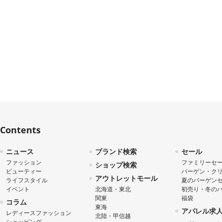
Contents
ニュース
ブランド検索
セール
ファッション
ファミリーセ
ショップ検索
ビューティー
バーゲン・ク
アウトレットモール
ライフスタイル
夏のバーゲン
イベント
北海道・東北
初売り・冬の
関東
福袋
コラム
東海
アパレル求
レディースファッション
北陸・甲信越
ショッピング