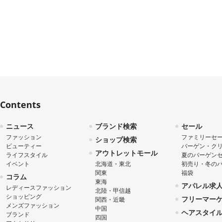
Contents
ニュース
ブランド検索
セール
ファッション
ファミリーセ
ショップ検索
ビューティー
バーゲン・ク
アウトレットモール
ライフスタイル
夏のバーゲン
イベント
北海道・東北
初売り・冬の
関東
福袋
コラム
東海
アパレル求
レディースファッション
北陸・甲信越
ショッピング
フリーマー
関西・近畿
メンズファッション
中国
ヘアスタイ
ブランド
四国