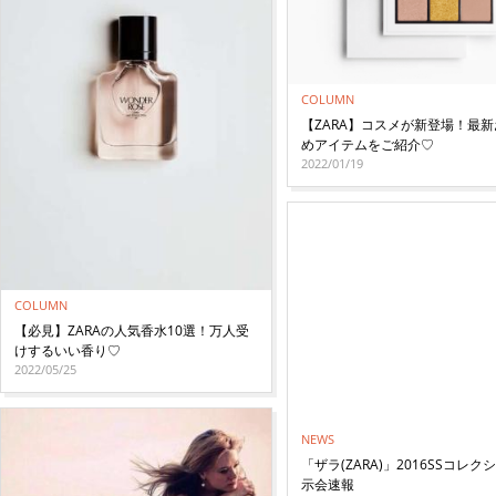
COLUMN
【ZARA】コスメが新登場！最
めアイテムをご紹介♡
2022/01/19
COLUMN
【必見】ZARAの人気香水10選！万人受
けするいい香り♡
2022/05/25
NEWS
「ザラ(ZARA)」2016SSコレク
示会速報