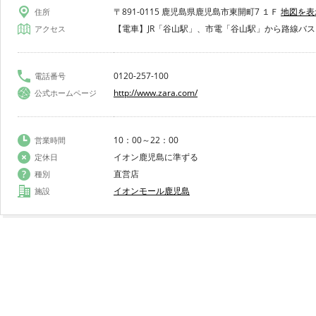
〒891-0115 鹿児島県鹿児島市東開町7 １Ｆ
地図を表
住所
【電車】JR「谷山駅」、市電「谷山駅」から路線バス
アクセス
0120-257-100
電話番号
http://www.zara.com/
公式ホームページ
10：00～22：00
営業時間
イオン鹿児島に準ずる
定休日
直営店
種別
イオンモール鹿児島
施設