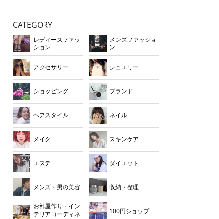
CATEGORY
レディースファッ
メンズファッショ
ション
ン
アクセサリー
ジュエリー
ショッピング
ブランド
ヘアスタイル
ネイル
メイク
スキンケア
エステ
ダイエット
メンズ・男の美容
収納・整理
お部屋作り・イン
100円ショップ
テリアコーディネ