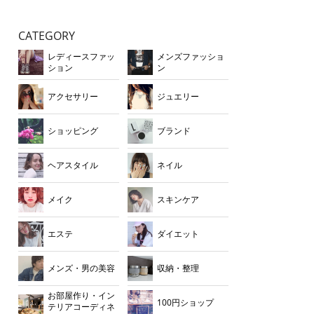
CATEGORY
レディースファッ
メンズファッショ
ション
ン
アクセサリー
ジュエリー
ショッピング
ブランド
ヘアスタイル
ネイル
メイク
スキンケア
エステ
ダイエット
メンズ・男の美容
収納・整理
お部屋作り・イン
100円ショップ
テリアコーディネ