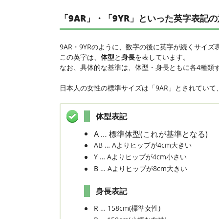
「9AR」・「9YR」といった英字表記
9AR・9YRのように、数字の後に英字が続くサイズ
この英字は、
体型
と
身長
を表しています。
なお、具体的な基準は、体型・身長ともに各4種類
日本人の女性の標準サイズは「9AR」とされてい
体型表記
A … 標準体型(これが基準となる)
AB … Aよりヒップが4cm大きい
Y … Aよりヒップが4cm小さい
B … Aよりヒップが8cm大きい
身長表記
R … 158cm(標準女性)