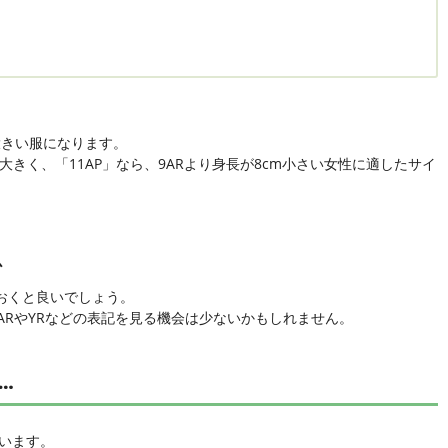
m大きい服になります。
cm大きく、「11AP」なら、9ARより身長が8cm小さい女性に適したサイ
心
おくと良いでしょう。
RやYRなどの表記を見る機会は少ないかもしれません。
…
ています。