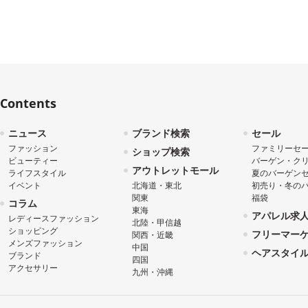
Contents
ニュース
ブランド検索
セール
ファッション
ファミリーセ
ショップ検索
ビューティー
バーゲン・ク
アウトレットモール
ライフスタイル
夏のバーゲン
イベント
北海道・東北
初売り・冬の
関東
福袋
コラム
東海
アパレル求
レディースファッション
北陸・甲信越
ショッピング
フリーマー
関西・近畿
メンズファッション
中国
ヘアスタイ
ブランド
四国
アクセサリー
九州・沖縄