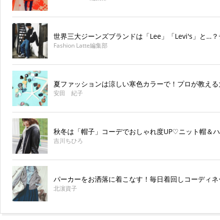
世界三大ジーンズブランドは「Lee」「Levi's」と
Fashion Latte編集部
夏ファッションは涼しい寒色カラーで！プロが教える
安田 紀子
秋冬は「帽子」コーデでおしゃれ度UP♡ニット帽＆
吉川ちひろ
パーカーをお洒落に着こなす！毎日着回しコーディネ
北濵資子