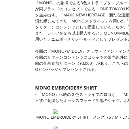
「MONO」の象徴である3色ストライプを、ブルー
が同ブランドのコンセプトである「ONE TOKYO
を生み出す。「MAKE NEW HERITAGE（新
慣れ親しんできた「MONOストライプ」を用いた「
をリターンコンテンツとして提案している。なお、下記
また、シャツを２点以上購入すると、MONO×MID
用いたデニムポーチがノベルティとしてプレゼント
今回の「MONO×MIDDLA」クラウドファンディン
今回のリターンコンテンツにはシャツの販売以外に「
回の企画参加リターン（¥3,000）があり、こち
Oピンバッジがプレゼントされる。
MONO EMBROIDERY SHIRT
• 「MONO」伝統の３色ストライプのロゴと、「MID
ト状に刺繍したオックスフォード生地のシャツ。ホ
MONO EMBROIDERY SHIRT メンズ（S / M / L