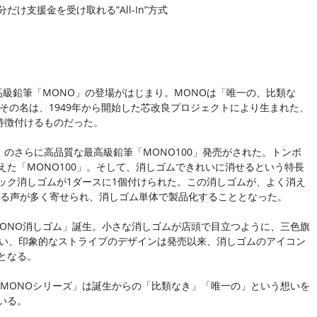
支援金を受け取れる”All-In”方式
最高級鉛筆「MONO」の登場がはじまり。MONOは「唯一の、比類な
。その名は、1949年から開始した芯改良プロジェクトにより生まれた、
特徴付けるものだった。
O」のさらに高品質な最高級鉛筆「MONO100」発売がされた。トンボ
た「MONO100」。そして、消しゴムできれいに消せるという特長
ック消しゴムが1ダースに1個付けられた。この消しゴムが、よく消え
する声が多く寄せられ、消しゴム単体で製品化することとなった。
MONO消しゴム」誕生。小さな消しゴムが店頭で目立つように、三色旗
ない、印象的なストライプのデザインは発売以来、消しゴムのアイコン
となる。
「MONOシリーズ」は誕生からの「比類なき」「唯一の」という想いを
いる。