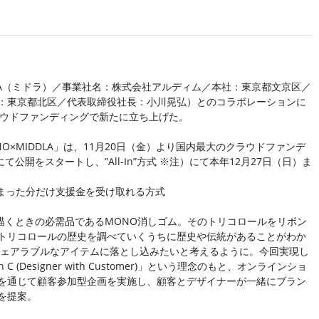
DLA（ミドラ）／事業社名：株式会社アルディム／本社：東京都文京区／
：東京都北区／代表取締役社長：小川晃弘）とのコラボレーションに
クラウドファンディングで新たに立ち上げた。
×MIDDLA」は、11月20日（金）より国内最大のクラウドファンデ
て公開をスタートし、”All-In”方式 ※注）にて本年12月27日（日）ま
まった分だけ支援金を受け取れる方式
を描くときの必需品であるMONO消しゴム。そのトリコロールをリボン
トリコロールの歴史を調べていくうちに歴史や伝統があることがわか
ウェアラブルなアイテムに落とし込みたいと考えるように。今回実現し
C (Designer with Customer)」という理念のもと、オンラインショ
を通じて顧客参加型企画を実施し、顧客とデザイナーが一緒にブラン
を提案。