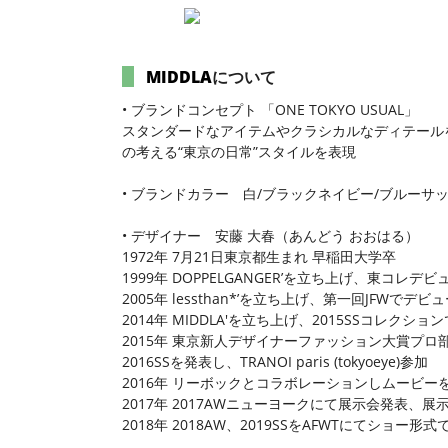
MIDDLA
について
• ブランドコンセプト 「ONE TOKYO USUAL」
スタンダードなアイテムやクラシカルなディテールを
の考える“東京の日常”スタイルを表現
• ブランドカラー 白/ブラックネイビー/ブルーサ
• デザイナー 安藤 大春（あんどう おおはる）
1972年 7月21日東京都生まれ 早稲田大学卒
1999年 DOPPELGANGER’を立ち上げ、東コレデビ
2005年 lessthan*’を立ち上げ、第一回JFWでデビ
2014年 MIDDLA'を立ち上げ、2015SSコレクシ
2015年 東京新人デザイナーファッション大賞プロ
2016SSを発表し、TRANOI paris (tokyoeye)参加
2016年 リーボックとコラボレーションしムービー
2017年 2017AWニューヨークにて展示会発表、展
2018年 2018AW、2019SSをAFWTにてショー形式