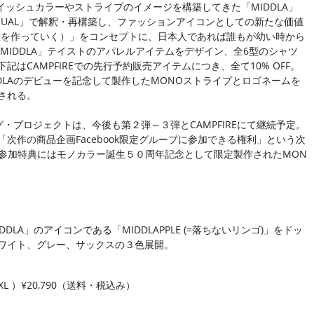
イッシュカラーやストライプのイメージを構築してきた「MIDDLA」
 USUAL」で解釈・再構築し、ファッションアイコンとしての新たな価値
たな遺産を作っていく）」をコンセプトに、日本人であれば誰もが幼い時から
MIDDLA」テイストのアパレルアイテムをデザイン、全6型のシャツ
はCAMPFIREでの先行予約販売アイテムにつき、全て10% OFF。
DLAのデビューを記念して製作したMONOストライプとロゴネームを
される。
グ・プロジェクトは、今後も第２弾～３弾とCAMPFIREにて継続予定。
次作の商品企画Facebook限定グループに参加できる権利」という次
らの参加特典にはモノカラー誕生５０周年記念として限定製作されたMON
DLA」のアイコンである「MIDDLAPPLE (=落ちないリンゴ)」をドッ
ワイト、グレー、サックスの３色展開。
 / XL ）¥20,790（送料・税込み）