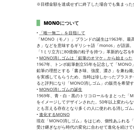
※目標金額を達成せずに終了した場合でも集まった分だけ
MONO
について
•
「唯一無二」を目指して
「MONO（モノ）」ブランドの誕生は1963年。
き」などを意味するギリシャ語「monos」が語源
「1ミリ立方に80億個の粒子を持つ」革新的な芯を
•
MONO消しゴムは「鉛筆のオマケ」から始まった
1967年、トンボ鉛筆創立55年を記念して「MON
鉛筆の理想とする「書き味、強度、濃さ」を兼ね備え
を実感してもらうため、当時は珍しかったプラスチ
ると評判になり「MONO消しゴム」の販売を希望
•
MONO消しゴムの誕生
1969年、青・白・黒のトリコロールをまとった「
をイメージしてデザインされた。50年以上変わら
とも言える存在となり多くの人に使われる消しゴム
•
進化するMONO
現在「MONO消しゴム」をはじめ、個性あふれる
受け継ぎながら時代の変化に合わせて進化を続けて