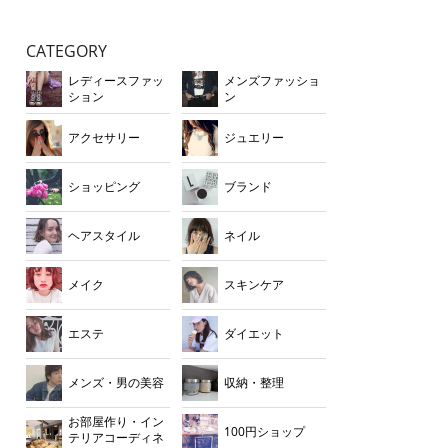
CATEGORY
レディースファッ
メンズファッショ
ション
ン
アクセサリー
ジュエリー
ショッピング
ブランド
ヘアスタイル
ネイル
メイク
スキンケア
エステ
ダイエット
メンズ・男の美容
収納・整理
お部屋作り・イン
100円ショップ
テリアコーディネ