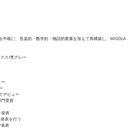
中枢に、音楽的・数学的・物語的要素を加えて再構築し、MIDDLA
ックス/杢グレー
ュー
ュー
ョンでデビュー
部門受賞
を発表
示発表を行う
で発表