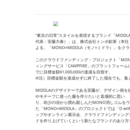
“東京の日常”スタイルを表現するブランド「MID
代表：安藤大春）」は、株式会社トンボ鉛筆（本社
よる、「MONO×MIDDLA（モノ×ミドラ）」を
このクラウドファンディング・プロジェクト「MONO
ィングサービス「CAMPFIRE」のプラットフォームに
でに目標金額¥1,000,000の達成を目指す。
※注）目標金額を達成せずに終了した場合でも、集
MIDDLAのデザイナーである安藤が、デザイン画
やモチーフに使った服を作りたいと直感的に思い、
り、幼少の頃から慣れ親しんだMONO消しゴムを
た「MONO×MIDDLA」のプロジェクトでは「D with 
ップやオンライン展示会、クラウドファンディング
ドを作り上げていくという新たなブランドのあり方