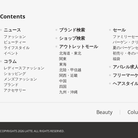
Contents
ニュース
ブランド検索
セール
ファッション
ファミリーセ
ショップ検索
ビューティー
バーゲン・ク
アウトレットモール
ライフスタイル
夏のバーゲン
イベント
北海道・東北
初売り・冬の
関東
福袋
コラム
東海
アパレル求
レディースファッション
北陸・甲信越
ショッピング
フリーマー
関西・近畿
メンズファッション
中国
ヘアスタイ
ブランド
四国
アクセサリー
九州・沖縄
Beauty
Col
COPYRIGHTS 2026 LATTE. ALL RIGHTS RESERVED.