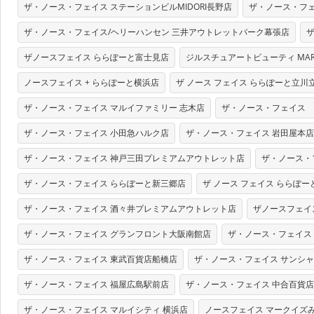
ザ・ノース・フェイス ステーションビルMIDORI長野店
ザ・ノース・フェ
ザ・ノース・フェイス/ヘリーハンセン 三井アウトレットパーク幕張店
ザノースフェイス ららぽーと富士見店
ジルスチュアートビューティ MARTA J
ノースフェイス + ららぽーと横浜店
ザ ノース フェイス ららぽーと立川
ザ・ノース・フェイス マルイファミリー 志木店
ザ・ノース・フェイス 
ザ・ノース・フェイス 小田急ハルク店
ザ・ノース・フェイス 岩田屋本店
ザ・ノース・フェイス 神戸三田プレミアムアウトレット店
ザ・ノース・
ザ・ノース・フェイス ららぽーと新三郷店
ザ ノース フェイス ららぽ
ザ・ノース・フェイス 酒々井プレミアムアウトレット店
ザノースフェイ
ザ・ノース・フェイス グランフロント大阪南館店
ザ・ノース・フェイス
ザ・ノース・フェイス 東武百貨店船橋店
ザ・ノース・フェイス サンシ
ザ・ノース・フェイス 福屋広島駅前店
ザ・ノース・フェイス 中合百貨
ザ・ノース・フェイス マルイシティ 横浜店
ノースフェイス マークイズ