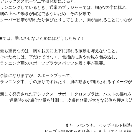
アシックススポーツ工学研究所によると、
ランニングしているとき、通常のブラジャーでは、胸がVの字に揺れ、
胸の上への動きが固定できないため、その反動で
クーパー靭帯が切れたり伸びたりしてしまい、胸が垂れることにつなが
■では、垂れさせないためにはどうしたら？！
最も重要なのは、胸やお尻に上下に揺れる振動を与えないこと。
そのためには、下だけではなく、包括的に胸やお尻を包み込む、
ランニング用のスポーツブラやスパッツを履く事が重要。
余談になりますが、スポーツブラって、
ランニング中、手の振りですれたり、肩の動きが制限されるイメージが
新しく発売された
アシックス サポートクロスブラ
は、バストの揺れを
運動時の皮膚伸び量を計測し、
皮膚伸び量が大きな部位を押さえ
また、パンツも、ヒップベルト構造
ヒップ下部をすっきり高く引き上げてくれる構