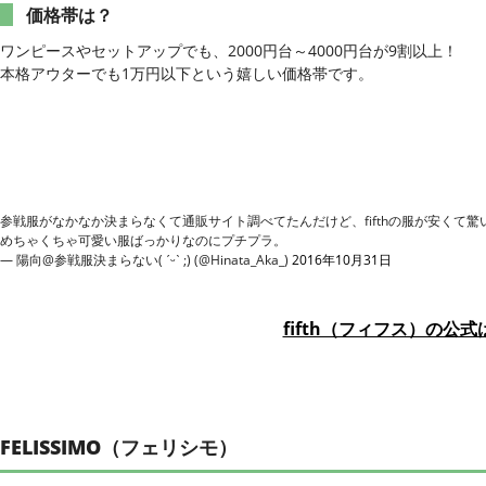
価格帯は？
ワンピースやセットアップでも、2000円台～4000円台が9割以上！
本格アウターでも1万円以下という嬉しい価格帯です。
参戦服がなかなか決まらなくて通販サイト調べてたんだけど、fifthの服が安くて驚いた
めちゃくちゃ可愛い服ばっかりなのにプチプラ。
— 陽向@参戦服決まらない( ˊᵕˋ ;) (@Hinata_Aka_)
2016年10月31日
fifth（フィフス）の公
FELISSIMO（フェリシモ）