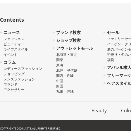
Contents
ニュース
ブランド検索
セール
ファッション
ファミリーセ
ショップ検索
ビューティー
バーゲン・ク
アウトレットモール
ライフスタイル
夏のバーゲン
イベント
北海道・東北
初売り・冬の
関東
福袋
コラム
東海
アパレル求
レディースファッション
北陸・甲信越
ショッピング
フリーマー
関西・近畿
メンズファッション
中国
ヘアスタイ
ブランド
四国
アクセサリー
九州・沖縄
Beauty
Col
COPYRIGHTS 2026 LATTE. ALL RIGHTS RESERVED.