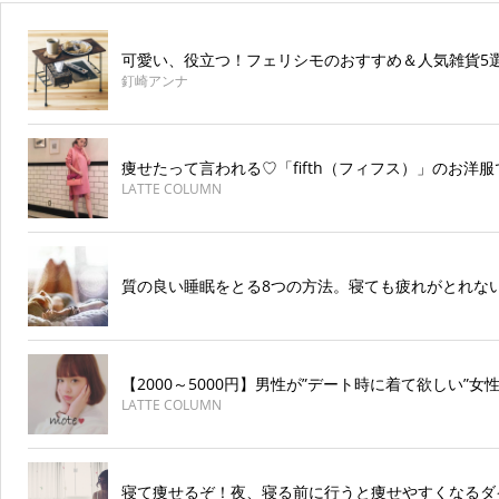
可愛い、役立つ！フェリシモのおすすめ＆人気雑貨5
釘崎アンナ
痩せたって言われる♡「fifth（フィフス）」のお洋
LATTE COLUMN
質の良い睡眠をとる8つの方法。寝ても疲れがとれな
【2000～5000円】男性が”デート時に着て欲しい”女
LATTE COLUMN
寝て痩せるぞ！夜、寝る前に行うと痩せやすくなるダ