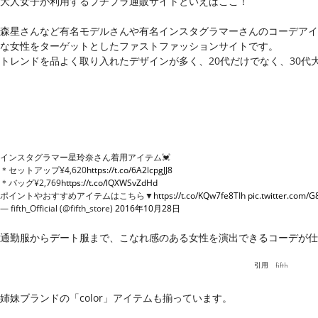
大人女子が利用するプチプラ通販サイトといえばここ！
森星さんなど有名モデルさんや有名インスタグラマーさんのコーデアイ
な女性をターゲットとしたファストファッションサイトです。
トレンドを品よく取り入れたデザインが多く、20代だけでなく、30代
インスタグラマー星玲奈さん着用アイテム💓
＊セットアップ¥4,620
https://t.co/6A2lcpgJJ8
＊バッグ¥2,769
https://t.co/lQXWSvZdHd
ポイントやおすすめアイテムはこちら▼
https://t.co/KQw7fe8TIh
pic.twitter.com/
— fifth_Official (@fifth_store)
2016年10月28日
通勤服からデート服まで、こなれ感のある女性を演出できるコーデが仕
引用
fifth
姉妹ブランドの「color」アイテムも揃っています。