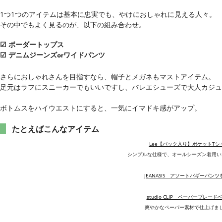
1つ1つのアイテムは基本に忠実でも、やけにおしゃれに見える人々。
その中でもよく見るのが、以下の組み合わせ。
☑ ボーダートップス
☑ デニムジーンズorワイドパンツ
さらにおしゃれさんを目指すなら、帽子とメガネもマストアイテム。
足元はラフにスニーカーでもいいですし、バレエシューズで大人カジュ
ボトムスをハイウエストにすると、一気にイマドキ感がアップ。
たとえばこんなアイテム
Lee【パック入り】ポケットTシ
シンプルな仕様で、オールシーズン着用い
JEANASIS アソートバギーパン
studio CLIP ペーパーブレード
爽やかなペーパー素材で仕上げま