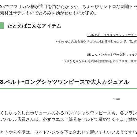
SSでアフリカン柄が注目を浴びたからか、ちょっぴりレトロな刺繍ト
素材はサテンものでとろみを効かせたものが多め。
たとえばこんなアイテム
JEANASIS ヨウリュウシシュウチ
やわらかさのあるヨウリュウ生地を使用したことで、着た
UR コットンカットワーク刺しゅう
長さがありながらも刺繍が抜け感をアップさせ、軽や
8.ベルト+ロングシャツワンピースで大人カジュアル
wear
くしゃっとしたボリュームのあるロングシャツワンピースも、各ブラン
アパレル店員さんは、必ずウエスト部分をベルトで締めてくるよう勧め
どうやら今期は、ワイドパンツを下に合わせて履いてもいいようですね