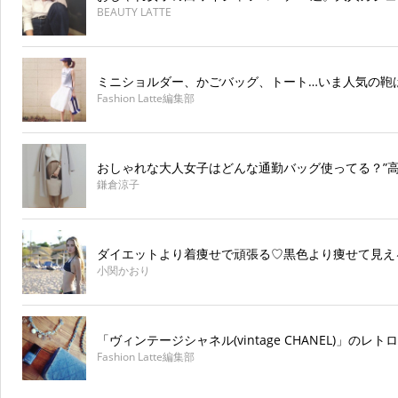
BEAUTY LATTE
ミニショルダー、かごバッグ、トート…いま人気の鞄
Fashion Latte編集部
おしゃれな大人女子はどんな通勤バッグ使ってる？”高見
鎌倉涼子
ダイエットより着痩せで頑張る♡黒色より痩せて見え
小関かおり
「ヴィンテージシャネル(vintage CHANEL)」のレ
Fashion Latte編集部