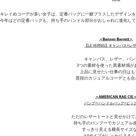
WEAR
キレイめコーデが多い女子は、定番バッグに一癖プラスしたデザインを
今年はどの定番バッグも、持ち手のハンドル部分がおしゃれに進化して
＜Banner Barrett＞
【LE VERNIS】キャンパス×レ
キャンバス、レザー、バン
3つの素材を使った異素材感が
上品に見せたい仕事の日はも
普段のカジュアルコーデとも合
＜AMERICAN RAG CIE
バンブーハンドルバッグ+ビッ
ただのレザートートと見せかけて
持ち手のバンブーでカジュアル
すっきり見える横長サイズ
A4サイズがしっかり入る