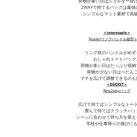
荷物が重い日はショルダー掛
2WAYで持てるバッグは最強
シンプルなマット素材で高
＜interstaple＞
Noelle/リングハンドル縦型
リング状のハンドルがめず
おしゃれトートバッグ
荷物が多い日はたっぷり収納
荷物が少ない日はぺたん
マチを広げて調整できるのも
＜EGOIST＞
Ring2wayバッグ
広げて持てばシンプルなトー
畳んで持てばクラッチバッ
シーンに合わせて持ち方を変え
学校や仕事帰りの遊びにも