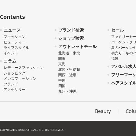
Contents
ニュース
ブランド検索
セール
ファッション
ファミリーセ
ショップ検索
ビューティー
バーゲン・ク
アウトレットモール
ライフスタイル
夏のバーゲン
イベント
北海道・東北
初売り・冬の
関東
福袋
コラム
東海
アパレル求
レディースファッション
北陸・甲信越
ショッピング
フリーマー
関西・近畿
メンズファッション
中国
ヘアスタイ
ブランド
四国
アクセサリー
九州・沖縄
Beauty
Col
COPYRIGHTS 2026 LATTE. ALL RIGHTS RESERVED.