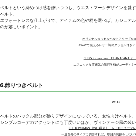
ベルトという締めつけ感を嫌いつつも、ウエストマークデザインを愛す
ベルト。
エフォートレスな仕上がりで、アイテムの色や柄を選べば、カジュアル
のが嬉しいポイント。
オリジナルタッセルベルトアクセ【niko an
4WAYで使えるレザー調のタッセル付き
SHIPS for women GUANABANA
エスニックな雰囲気の幾何学柄がコーディネ
6.飾りつきベルト
WEAR
ベルトのバックル部分が飾りデザインになっている、女性向けベルト。
シンプルコーデのアクセントにも丁度いいほか、ヴィンテージ風の装い
CHILD WOMAN《WEB限定》 レトロモチー
一度自分のサイズに調節すれば、毎回の調節をしない