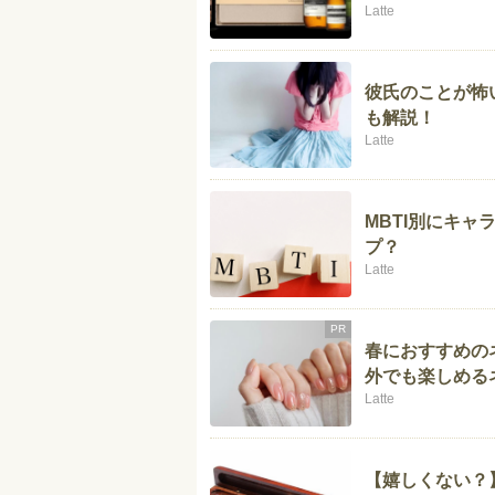
Latte
彼氏のことが怖
も解説！
Latte
MBTI別にキ
プ？
Latte
PR
春におすすめの
外でも楽しめる
Latte
【嬉しくない？