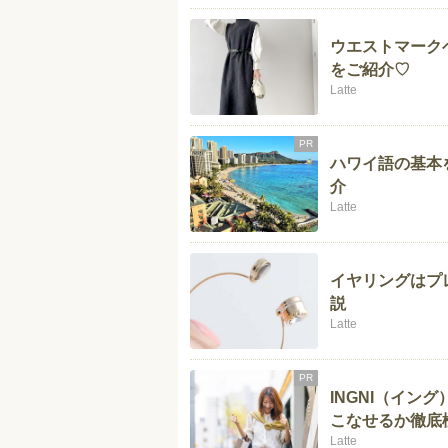
ウエストマーク
をご紹介♡
Latte
PR
ハワイ語の基本
介
Latte
イヤリングはプ
説
Latte
PR
INGNI（イン
こなせるか徹底
Latte