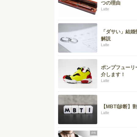
つの理由
Latte
「ダサい」結婚
解説
Latte
ポンプフューリ
介します！
Latte
【MBTI診断】
Latte
PR