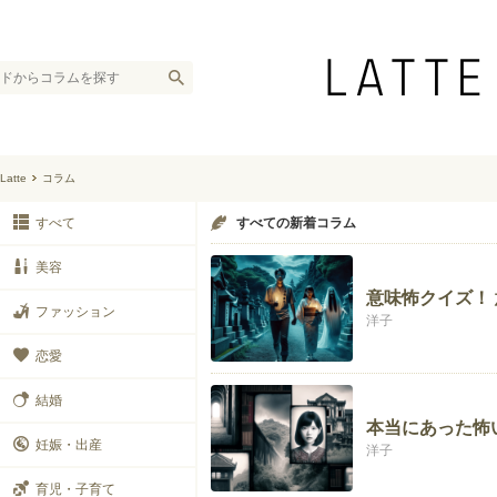
Latte
コラム
すべて
すべての新着コラム
美容
意味怖クイズ！
ファッション
洋子
恋愛
結婚
本当にあった怖
妊娠・出産
洋子
育児・子育て