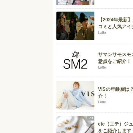
【2024年最
コミと人気アイ
Latte
サマンサモスモス
意点をご紹介！
Latte
VISの年齢層
介！
Latte
PR
ete（エテ）
をご紹介します