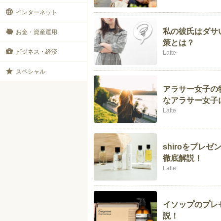
インターネット
私の彼氏はダサ
お金・資産運用
策とは？
ビジネス・経済
Latte
スペシャル
アラサー女子の
なアラサー女子
Latte
shiroをプレ
徹底解説！
Latte
イソップのプレ
説！