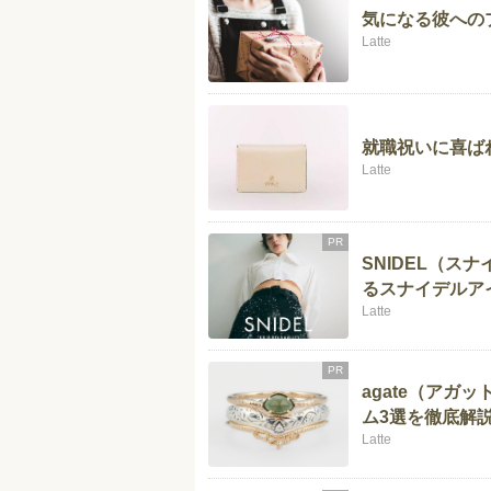
気になる彼への
Latte
就職祝いに喜ば
Latte
PR
SNIDEL（
るスナイデルア
Latte
PR
agate（アガ
ム3選を徹底解
Latte