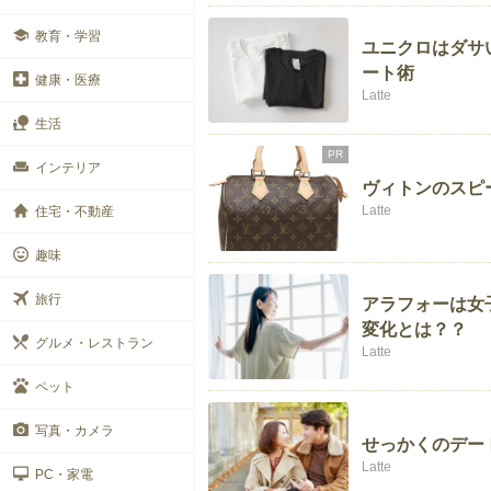
教育・学習
ユニクロはダサ
ート術
健康・医療
Latte
生活
PR
インテリア
ヴィトンのスピ
Latte
住宅・不動産
趣味
旅行
アラフォーは女
変化とは？？
グルメ・レストラン
Latte
ペット
写真・カメラ
せっかくのデー
Latte
PC・家電