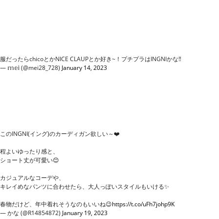
服だったらchicoとかNICE CLAUPとか好き~！プチプラはINGNIかな‼︎
— 𝕞𝕖𝕚 (@mei28_728)
January 14, 2023
このINGNI(イング)のカーディガン欲しい～❤️
程よいゆったり感と、
ショート丈が可愛い😊
カジュアルなコーデや、
キレイめなパンツに合わせたら、大人っぽいスタイルもいける✨
春物だけど、年中着れそうなのもいいね😉
https://t.co/uFh7johp9K
— かな (@R14854872)
January 19, 2023