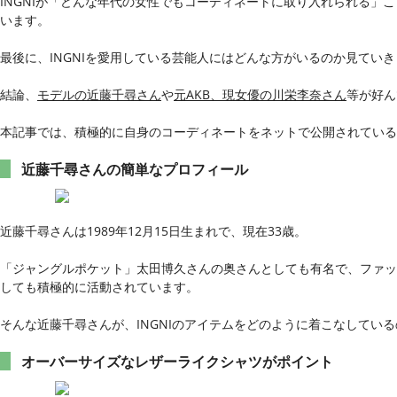
INGNIが「どんな年代の女性でもコーディネートに取り入れられる」
います。
最後に、INGNIを愛用している芸能人にはどんな方がいるのか見てい
結論、
モデルの近藤千尋さん
や
元AKB、現女優の川栄李奈さん
等が好ん
本記事では、積極的に自身のコーディネートをネットで公開されてい
近藤千尋さんの簡単なプロフィール
近藤千尋さんは1989年12月15日生まれで、現在33歳。
「ジャングルポケット」太田博久さんの奥さんとしても有名で、ファッショ
しても積極的に活動されています。
そんな近藤千尋さんが、INGNIのアイテムをどのように着こなしてい
オーバーサイズなレザーライクシャツがポイント