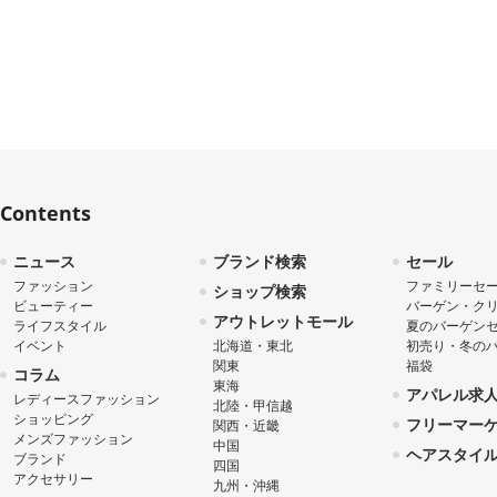
Contents
ニュース
ブランド検索
セール
ファッション
ファミリーセ
ショップ検索
ビューティー
バーゲン・ク
アウトレットモール
ライフスタイル
夏のバーゲン
イベント
北海道・東北
初売り・冬の
関東
福袋
コラム
東海
アパレル求
レディースファッション
北陸・甲信越
ショッピング
フリーマー
関西・近畿
メンズファッション
中国
ヘアスタイ
ブランド
四国
アクセサリー
九州・沖縄