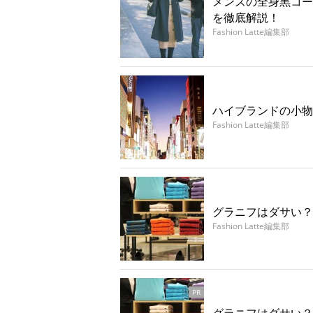
メンズの全身黒コー
を徹底解説！
Fashion Latte編集部
ハイブランドの小物
Fashion Latte編集部
グラニフはダサい？
Fashion Latte編集部
PR