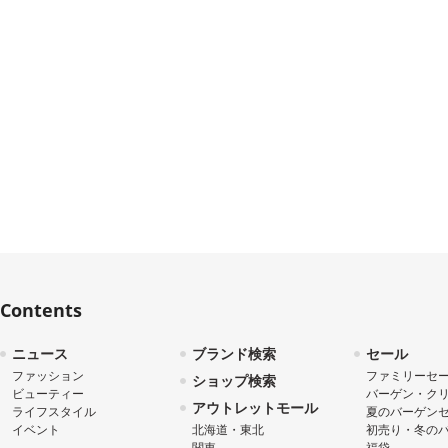
Contents
ニュース
ブランド検索
セール
ファッション
ファミリーセ
ショップ検索
ビューティー
バーゲン・ク
アウトレットモール
ライフスタイル
夏のバーゲン
イベント
北海道・東北
初売り・冬の
関東
福袋