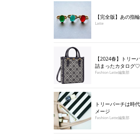
【完全版】あの指輪
Latte
【2024春】トリ
詰まったカタログ♡
Fashion Latte編集部
トリーバーチは時代
メージ
Fashion Latte編集部