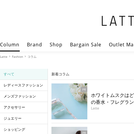
Column
Brand
Shop
Bargain Sale
Outlet Ma
Latte
Fashion
コラム
すべて
新着コラム
レディースファッション
PR
ホワイトムスクはど
メンズファッション
の香水・フレグラン
アクセサリー
Latte
ジュエリー
ショッピング
PR