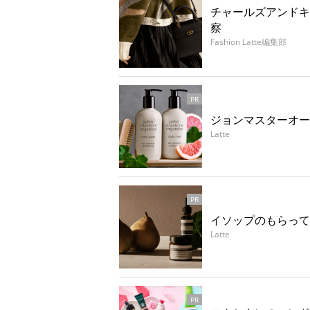
チャールズアンドキ
察
Fashion Latte編集部
PR
ジョンマスターオー
Latte
PR
イソップのもらって
Latte
PR