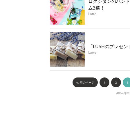
ロクシタンのハンド
ム3選！
Latte
PR
「LUSHのプレゼ
Latte
≪ 前のページ
1
2
3
4867件