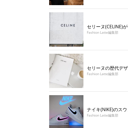
セリーヌ(CELIN
Fashion Latte編集部
セリーヌの歴代デザ
Fashion Latte編集部
ナイキ(NIKE)の
Fashion Latte編集部