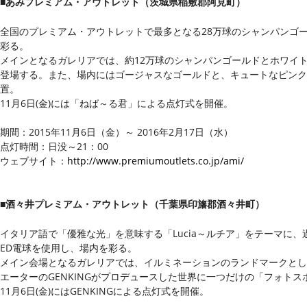
■あみプレミアム・アウトレット（茨城県稲敷郡阿見町）
全国のプレミアム・アウトレットで最多となる28万球のシャンパンゴー
彩る。
メインとなるガレリアでは、約12万球のシャンパンゴールドとホワイ
登場する。また、場内にはゴージャスなゴールドと、キュートなピンク
置。
11月6日(金)には「ねば～る君」による点灯式を開催。
期間：2015年11月6日（金）～ 2016年2月17日（水）
点灯時間：日没～21：00
ウェブサイト：
http://www.premiumoutlets.co.jp/ami/
■酒々井プレミアム・アウトレット（千葉県印旛郡酒々井町）
イタリア語で「優雅な光」を意味する「Lucia～ルチア」をテーマに、
ED電球を使用し、場内を彩る。
メイン会場となるガレリアでは、イルミネーションのランドマークとして
エーターのGENKINGがプロデュースした世界に一つだけの「フォトス
11月6日(金)にはGENKINGによる点灯式を開催。