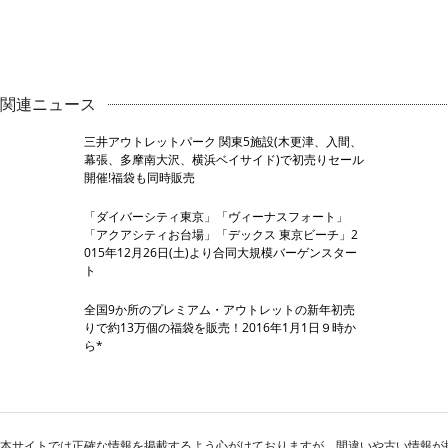
関連ニュース
三井アウトレットパーク 関東5施設(木更津、入間、
幕張、多摩南大沢、横浜ベイサイド)で初売りセール
開催!福袋も同時販売
「ダイバーシティ東京」「ヴィーナスフォート」
「アクアシティお台場」「デックス 東京ビーチ」2
015年12月26日(土)より合同大規模バーゲンスター
ト
全国9か所のプレミアム・アウトレットの新年初売
りで約13万個の福袋を販売！2016年1月1日９時か
ら*
本サイトでは正確な情報を掲載するよう心がけておりますが、間違いや古い情報が