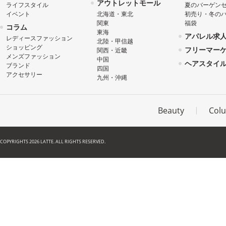
アウトレットモール
ライフスタイル
夏のバーゲン
イベント
北海道・東北
初売り・冬の
関東
福袋
コラム
東海
アパレル求
レディースファッション
北陸・甲信越
ショッピング
フリーマー
関西・近畿
メンズファッション
中国
ヘアスタイ
ブランド
四国
アクセサリー
九州・沖縄
Beauty
Col
COPYRIGHTS 2026 LATTE. ALL RIGHTS RESERVED.