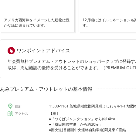
アメリカ西海岸をイメージした建物は豊
12月頃にはイルミネーションも
かな緑に囲まれています。
す。
ワンポイントアドバイス
年会費無料プレミアム・アウトレットのショッパークラブに登録す
取得、周辺施設の優待を受けることができます。（PREMIUM OU
あみプレミアム・アウトレットの基本情報
〒300-1161 茨城県稲敷郡阿見町よしわら4-1-1
地図
住所
【車】
アクセス
●「つくばジャンクション」から約14km
●「成田国際空港」から約30km
●圏央道(首都圏中央連絡自動車道)阿見東IC直結