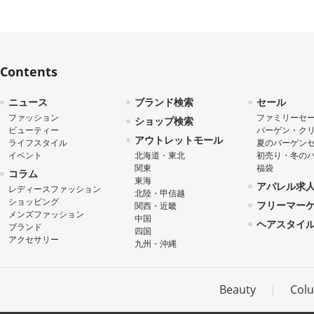
Contents
ニュース
ブランド検索
セール
ファッション
ファミリーセ
ショップ検索
ビューティー
バーゲン・ク
アウトレットモール
ライフスタイル
夏のバーゲン
イベント
北海道・東北
初売り・冬の
関東
福袋
コラム
東海
アパレル求
レディースファッション
北陸・甲信越
ショッピング
フリーマー
関西・近畿
メンズファッション
中国
ヘアスタイ
ブランド
四国
アクセサリー
九州・沖縄
Beauty
Col