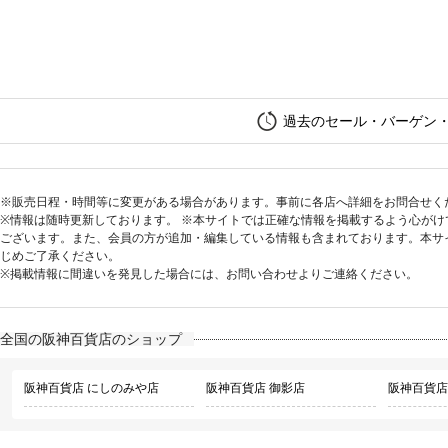
過去のセール・バーゲン
※販売日程・時間等に変更がある場合があります。事前に各店へ詳細をお問合せく
※情報は随時更新しております。 ※本サイトでは正確な情報を掲載するよう心が
ございます。また、会員の方が追加・編集している情報も含まれております。本サ
じめご了承ください。
※掲載情報に間違いを発見した場合には、お問い合わせよりご連絡ください。
全国の阪神百貨店のショップ
阪神百貨店 にしのみや店
阪神百貨店 御影店
阪神百貨店