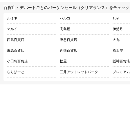
百貨店・デパートごとのバーゲンセール（クリアランス）をチェック
ルミネ
パルコ
109
マルイ
高島屋
伊勢丹
西武百貨店
阪急百貨店
大丸
東急百貨店
近鉄百貨店
松坂屋
小田急百貨店
松屋
阪神百貨店
ららぽーと
三井アウトレットパーク
プレミアム