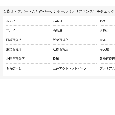
百貨店・デパートごとのバーゲンセール（クリアランス）をチェック
ルミネ
パルコ
109
マルイ
高島屋
伊勢丹
西武百貨店
阪急百貨店
大丸
東急百貨店
近鉄百貨店
松坂屋
小田急百貨店
松屋
阪神百貨店
ららぽーと
三井アウトレットパーク
プレミアム