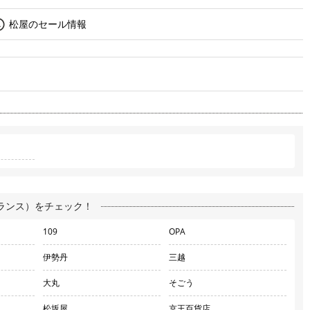
松屋のセール情報
ランス）をチェック！
109
OPA
伊勢丹
三越
大丸
そごう
松坂屋
京王百貨店