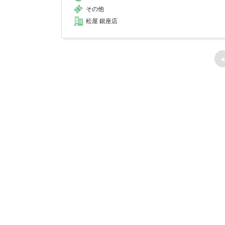
その他
松屋 銀座店
◀︎