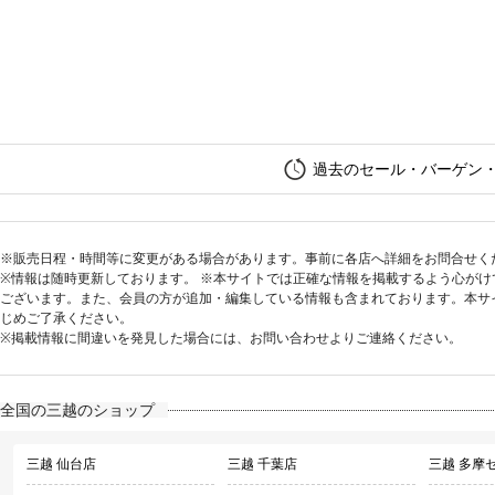
過去のセール・バーゲン
※販売日程・時間等に変更がある場合があります。事前に各店へ詳細をお問合せく
※情報は随時更新しております。 ※本サイトでは正確な情報を掲載するよう心が
ございます。また、会員の方が追加・編集している情報も含まれております。本サ
じめご了承ください。
※掲載情報に間違いを発見した場合には、お問い合わせよりご連絡ください。
全国の三越のショップ
三越 仙台店
三越 千葉店
三越 多摩