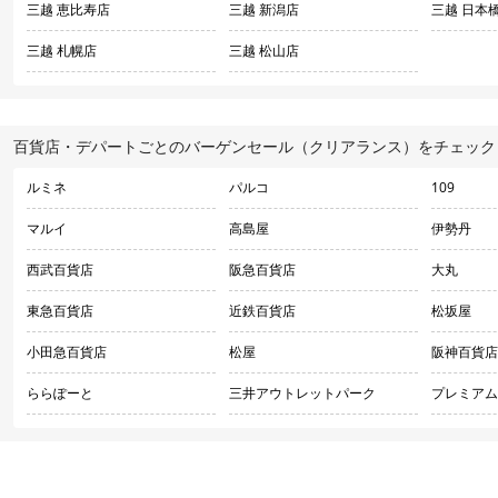
三越 恵比寿店
三越 新潟店
三越 日本
三越 札幌店
三越 松山店
百貨店・デパートごとのバーゲンセール（クリアランス）をチェック
ルミネ
パルコ
109
マルイ
高島屋
伊勢丹
西武百貨店
阪急百貨店
大丸
東急百貨店
近鉄百貨店
松坂屋
小田急百貨店
松屋
阪神百貨店
ららぽーと
三井アウトレットパーク
プレミアム