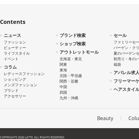
Contents
ニュース
ブランド検索
セール
ファッション
ファミリーセ
ショップ検索
ビューティー
バーゲン・ク
アウトレットモール
ライフスタイル
夏のバーゲン
イベント
北海道・東北
初売り・冬の
関東
福袋
コラム
東海
アパレル求
レディースファッション
北陸・甲信越
ショッピング
フリーマー
関西・近畿
メンズファッション
中国
ヘアスタイ
ブランド
四国
アクセサリー
九州・沖縄
Beauty
Col
COPYRIGHTS 2026 LATTE. ALL RIGHTS RESERVED.