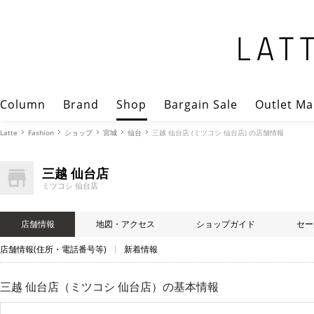
Column
Brand
Shop
Bargain Sale
Outlet Ma
Latte
Fashion
ショップ
宮城
仙台
三越 仙台店 (ミツコシ 仙台店) の店舗情報
三越 仙台店
ミツコシ 仙台店
店舗情報
地図・アクセス
ショップガイド
セー
店舗情報(住所・電話番号等)
新着情報
三越 仙台店（ミツコシ 仙台店）
の基本情報