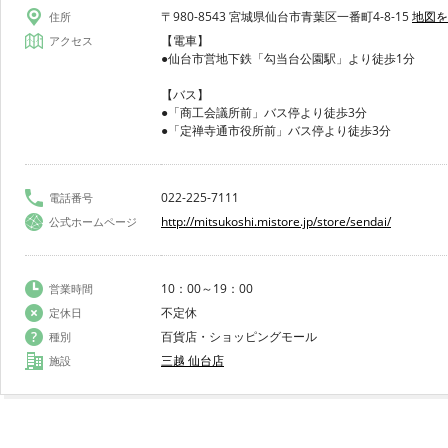
〒980-8543 宮城県仙台市青葉区一番町4-8-15
地図を
住所
【電車】
アクセス
●仙台市営地下鉄「勾当台公園駅」より徒歩1分
【バス】
●「商工会議所前」バス停より徒歩3分
●「定禅寺通市役所前」バス停より徒歩3分
022-225-7111
電話番号
http://mitsukoshi.mistore.jp/store/sendai/
公式ホームページ
10：00～19：00
営業時間
不定休
定休日
百貨店・ショッピングモール
種別
三越 仙台店
施設