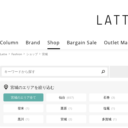
Column
Brand
Shop
Bargain Sale
Outlet Ma
Latte
Fashion
ショップ
宮城
宮城のエリアを絞り込む
宮城のエリア全て
仙台
石巻
(657)
(3)
登米
栗原
塩竈
(1)
(1)
(1)
黒川
宮城
多賀城
(1)
(2)
(1)