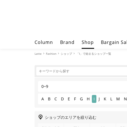
Column
Brand
Shop
Bargain Sa
Latte
Fashion
ショップ
「I」で始まるショップ一覧
0~9
A
B
C
D
E
F
G
H
I
J
K
L
M
N
ショップのエリアを絞り込む