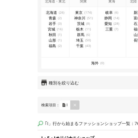
北海道・東北
関東
東海
北陸
北海道
東京
岐阜
新
(26)
(174)
(6)
青森
神奈川
静岡
富
(2)
(51)
(14)
岩手
茨城
愛知
石
(3)
(8)
(28)
宮城
栃木
三重
福
(16)
(11)
(7)
秋田
群馬
山
(1)
(6)
山形
埼玉
長
(1)
(50)
福島
千葉
(2)
(43)
海外
(0)
種別を絞り込む
REM
検索項目：
I
OVE
｢I」行から始まるファッションショップ一覧：7
I・E・Iオリジナルショップ