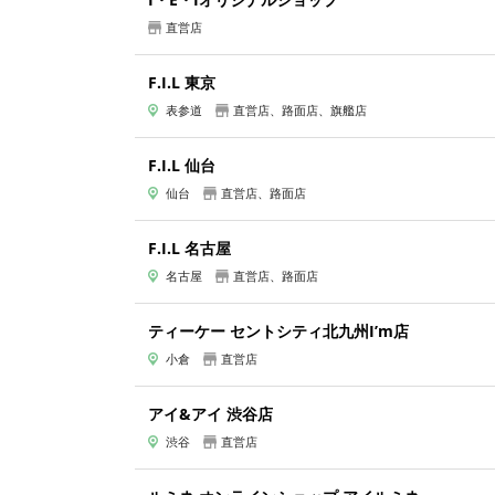
直営店
F.I.L 東京
表参道
直営店、路面店、旗艦店
F.I.L 仙台
仙台
直営店、路面店
F.I.L 名古屋
名古屋
直営店、路面店
ティーケー セントシティ北九州I’m店
小倉
直営店
アイ&アイ 渋谷店
渋谷
直営店