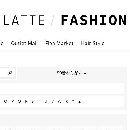
le
Outlet Mall
Flea Market
Hair Style
50音から探す
▲
O
P
Q
R
S
T
U
V
W
X
Y
Z