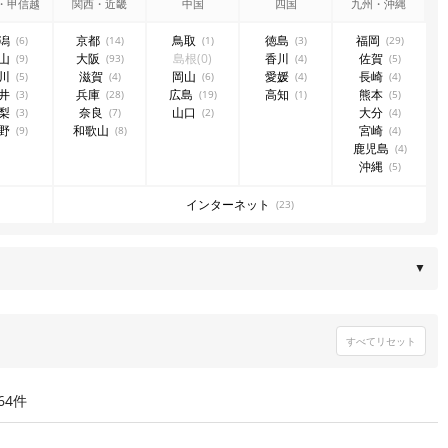
・甲信越
関西・近畿
中国
四国
九州・沖縄
潟
京都
鳥取
徳島
福岡
(6)
(14)
(1)
(3)
(29)
山
大阪
島根
(0)
香川
佐賀
(9)
(93)
(4)
(5)
川
滋賀
岡山
愛媛
長崎
(5)
(4)
(6)
(4)
(4)
井
兵庫
広島
高知
熊本
(3)
(28)
(19)
(1)
(5)
梨
奈良
山口
大分
(3)
(7)
(2)
(4)
野
和歌山
宮崎
(9)
(8)
(4)
鹿児島
(4)
沖縄
(5)
インターネット
(23)
▼
すべてリセット
64件