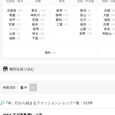
北海道・東北
関東
東海
北陸・甲信越
関西・近
北海道
東京
岐阜
新潟
京都
(22)
(112)
(4)
(4)
(6)
青森
神奈川
静岡
富山
大阪
(1)
(29)
(14)
(5)
(55
岩手
茨城
愛知
石川
滋賀
(2)
(10)
(17)
(2)
(8)
宮城
栃木
三重
福井
兵庫
(15)
(17)
(7)
(1)
(16
秋田
(0)
群馬
山梨
奈良
(3)
(4)
(2)
山形
埼玉
長野
和歌山
(1)
(38)
(10)
(
福島
千葉
(3)
(27)
海外
(0)
種別を絞り込む
REM
検索項目：
W
OVE
｢W」行から始まるファッションショップ一覧：523件
W&E 玉川高島屋S・C店