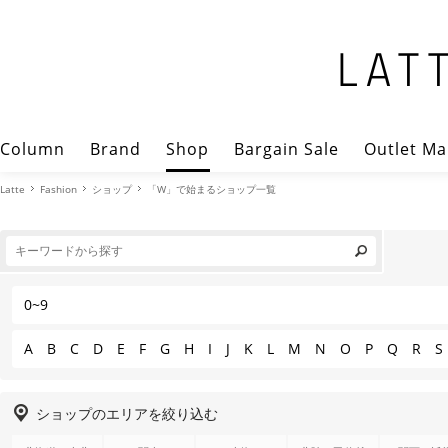
Column
Brand
Shop
Bargain Sale
Outlet Ma
Latte
Fashion
ショップ
「W」で始まるショップ一覧
0~9
A
B
C
D
E
F
G
H
I
J
K
L
M
N
O
P
Q
R
S
ショップのエリアを絞り込む