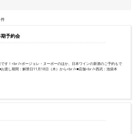
1件
早期予約会
です！<br />ボージョレ・ヌーボーのほか、日本ワインの新酒のご予約もで
渡し期間：解禁日11月18日（木）から<br />■店舗<br />西武：池袋本