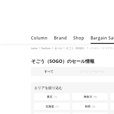
Column
Brand
Shop
Bargain Sa
Latte
Fashion
セール
そごう（SOGO）
バーゲン・クリアラ
そごう（SOGO）のセール情報
すべて
ファミリーセール
エリアを絞り込む
東京
神奈川
(1)
(9)
北海道
秋田
(1)
(2)