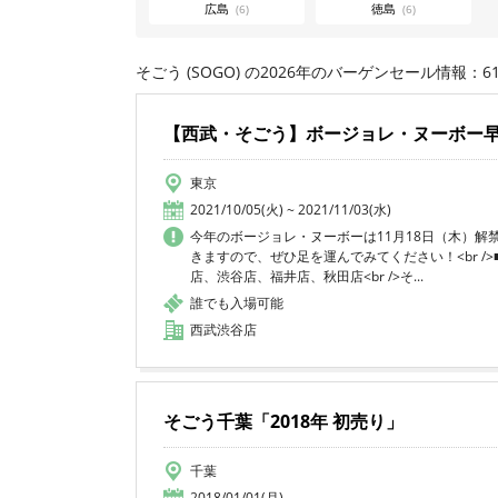
広島
徳島
(6)
(6)
そごう (SOGO) の2026年のバーゲンセール情報：6
【西武・そごう】ボージョレ・ヌーボー
東京
2021/10/05(火) ~ 2021/11/03(水)
今年のボージョレ・ヌーボーは11月18日（木）解禁
きますので、ぜひ足を運んでみてください！<br />■お
店、渋谷店、福井店、秋田店<br />そ...
誰でも入場可能
西武渋谷店
そごう千葉「2018年 初売り」
千葉
2018/01/01(月)