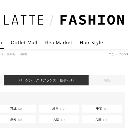
le
Outlet Mall
Flea Market
Hair Style
ンス・催事セール情報
そごう（SOG
バーゲン・クリアランス・催事
(61)
福袋
茨城
埼玉
千葉
(2)
(10)
(8)
愛知
大阪
兵庫
(3)
(1)
(11)