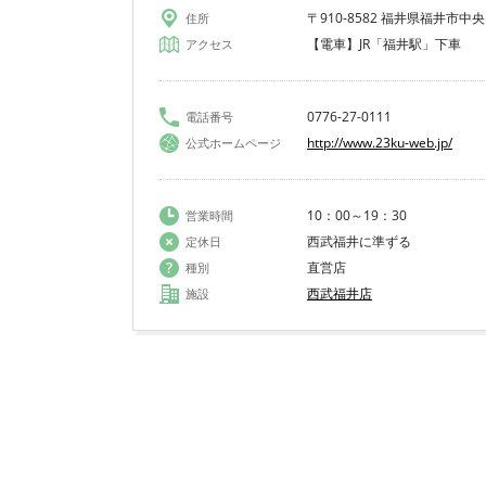
〒910-8582 福井県福井市中央1
住所
【電車】JR「福井駅」下車
アクセス
0776-27-0111
電話番号
http://www.23ku-web.jp/
公式ホームページ
10：00～19：30
営業時間
西武福井に準ずる
定休日
直営店
種別
西武福井店
施設