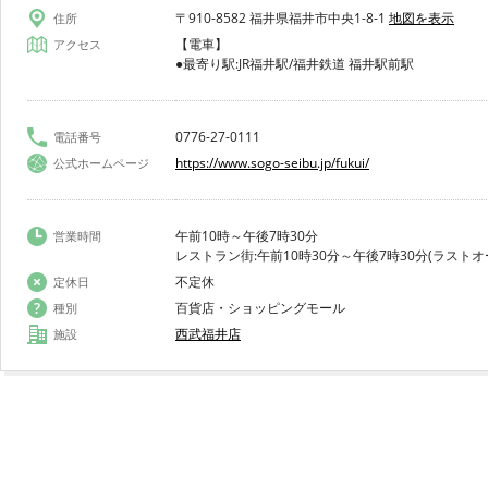
〒910-8582 福井県福井市中央1-8-1
地図を表示
住所
【電車】
アクセス
●最寄り駅:JR福井駅/福井鉄道 福井駅前駅
0776-27-0111
電話番号
https://www.sogo-seibu.jp/fukui/
公式ホームページ
午前10時～午後7時30分
営業時間
レストラン街:午前10時30分～午後7時30分(ラストオ
不定休
定休日
百貨店・ショッピングモール
種別
西武福井店
施設