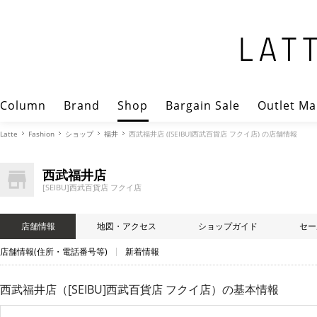
Column
Brand
Shop
Bargain Sale
Outlet Ma
Latte
Fashion
ショップ
福井
西武福井店 ([SEIBU]西武百貨店 フクイ店) の店舗情報
西武福井店
[SEIBU]西武百貨店 フクイ店
店舗情報
地図・アクセス
ショップガイド
セー
店舗情報(住所・電話番号等)
新着情報
西武福井店（[SEIBU]西武百貨店 フクイ店）
の基本情報