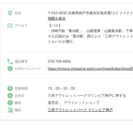
〒655-0036 兵庫県神戸市垂水区海岸通12-2 ファ
住所
地図を表示
【バス】
アクセス
・JR神戸線「垂水駅」、山陽電車「山陽垂水駅」下
※土日祝のみ「垂水駅」西口より「三井アウトレッ
トルバスが運行。
078-708-4866
電話番号
https://mitsui-shopping-park.com/mop/kobe/shop/
公式ホームページ
10：00～20：00
営業時間
三井アウトレットパークマリンピア神戸に準ずる
定休日
直営店 、 アウトレットショップ
種別
三井アウトレットパーク マリンピア神戸
施設