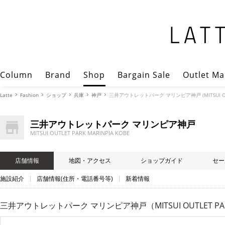
Column
Brand
Shop
Bargain Sale
Outlet Ma
Latte
Fashion
ショップ
兵庫
神戸
三井アウトレットパーク マリンピア神戸 (MITSUI OUTL
三井アウトレットパーク マリンピア神戸
MITSUI OUTLET PARK MARINPIA KOBE
店舗情報
地図・アクセス
ショップガイド
セー
施設紹介
店舗情報(住所・電話番号等)
新着情報
三井アウトレットパーク マリンピア神戸（MITSUI OUTLET PARK 