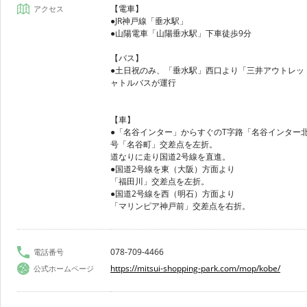
【電車】
アクセス
●JR神戸線「垂水駅」
●山陽電車「山陽垂水駅」下車徒歩9分
【バス】
●土日祝のみ、「垂水駅」西口より「三井アウトレッ
ャトルバスが運行
【車】
●「名谷インター」からすぐのT字路「名谷インター
号「名谷町」交差点を左折。
道なりに走り国道2号線を直進。
●国道2号線を東（大阪）方面より
「福田川」交差点を左折。
●国道2号線を西（明石）方面より
「マリンピア神戸前」交差点を右折。
078-709-4466
電話番号
https://mitsui-shopping-park.com/mop/kobe/
公式ホームページ