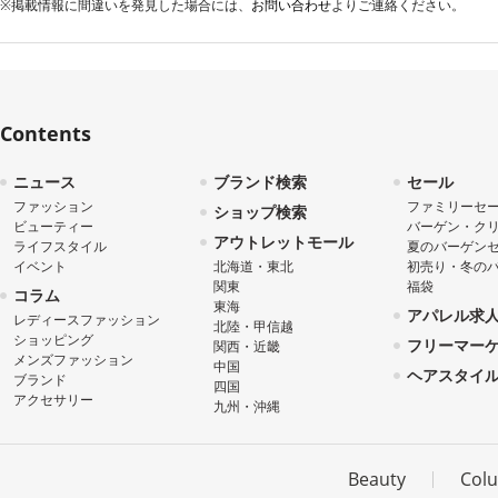
※掲載情報に間違いを発見した場合には、
お問い合わせ
よりご連絡ください。
Contents
ニュース
ブランド検索
セール
ファッション
ファミリーセ
ショップ検索
ビューティー
バーゲン・ク
アウトレットモール
ライフスタイル
夏のバーゲン
イベント
北海道・東北
初売り・冬の
関東
福袋
コラム
東海
アパレル求
レディースファッション
北陸・甲信越
ショッピング
フリーマー
関西・近畿
メンズファッション
中国
ヘアスタイ
ブランド
四国
アクセサリー
九州・沖縄
Beauty
Col