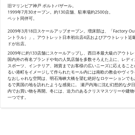
旧マリンピア神戸 ポルトバザール。
1999年7月30オープン。約130店舗、駐車場約2500台。
ペット同伴可。
2009年3月18日スケールアップオープン。増床部は、「Factory Outl
ントラル）」。アウトレット日本初出店4店およびアウトレット近
ドが出店。
2009年に約133店舗にスケールアップし、西日本最大級のアウ
国内外の有名ブランドや旬の人気店舗を多数そろえた上に、レディ
スポーツ、インテリア、雑貨までお客様の広いニーズに応えること
るい港町をイメージして作られたモール内には南欧の教会やヴィラ
なおしゃれな空間は、明石海峡大橋を望む絶好なロケーションでも
るで異国の地を訪れたような感覚に。 瀬戸内海に沈む幻想的な夕
内でお買い物を再開。冬には、迫力のあるクリスマスツリーや建物
一つです。