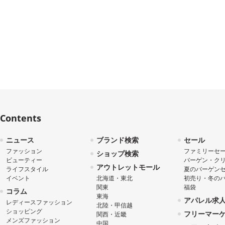
Contents
ニュース
ブランド検索
セール
ファッション
ファミリーセ
ショップ検索
ビューティー
バーゲン・ク
アウトレットモール
ライフスタイル
夏のバーゲン
イベント
北海道・東北
初売り・冬の
関東
福袋
コラム
東海
アパレル求
レディースファッション
北陸・甲信越
ショッピング
フリーマー
関西・近畿
メンズファッション
中国