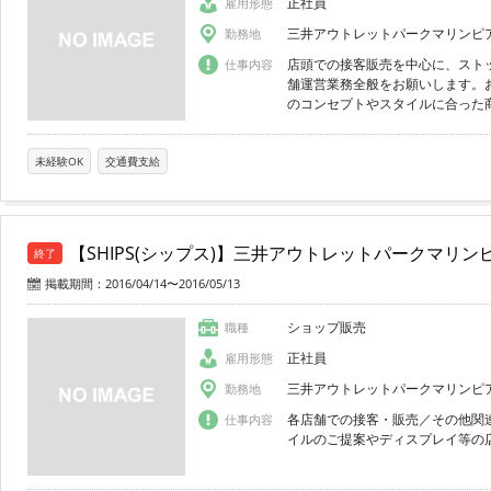
正社員
雇用形態
三井アウトレットパークマリンピ
勤務地
店頭での接客販売を中心に、スト
仕事内容
舗運営業務全般をお願いします。
のコンセプトやスタイルに合った商
未経験OK
交通費支給
【SHIPS(シップス)】三井アウトレットパークマリン
終了
掲載期間：2016/04/14〜2016/05/13
ショップ販売
職種
正社員
雇用形態
三井アウトレットパークマリンピ
勤務地
各店舗での接客・販売／その他関
仕事内容
イルのご提案やディスプレイ等