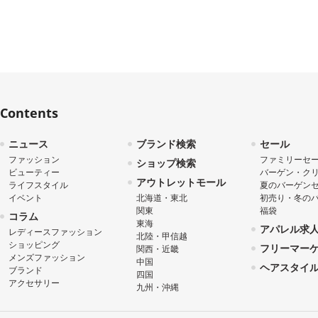
Contents
ニュース
ブランド検索
セール
ファッション
ファミリーセ
ショップ検索
ビューティー
バーゲン・ク
アウトレットモール
ライフスタイル
夏のバーゲン
イベント
北海道・東北
初売り・冬の
関東
福袋
コラム
東海
アパレル求
レディースファッション
北陸・甲信越
ショッピング
フリーマー
関西・近畿
メンズファッション
中国
ヘアスタイ
ブランド
四国
アクセサリー
九州・沖縄