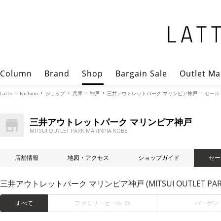
Column
Brand
Shop
Bargain Sale
Outlet Ma
Latte
Fashion
ショップ
兵庫
神戸
三井アウトレットパーク マリンピア神戸
セール
三井アウトレットパーク マリンピア神戸
MITSUI OUTLET PARK MARINPIA KOBE
店舗情報
地図・アクセス
ショップガイド
セー
三井アウトレットパーク マリンピア神戸 (MITSUI OUTLET PARK
すべて
ファミリーセール
バーゲン
(0)