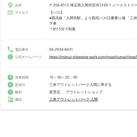
〒358-8515 埼玉県入間市宮寺3169-1 ノースストリー
住所
【バス】
アクセス
●西武線「入間市駅」より西武バス02番乗り場 「三
下車
＊約15分で到着
04-2934-8431
電話番号
https://mitsui-shopping-park.com/mop/iruma/shop
公式ホームページ
10：00～20：00
営業時間
三井アウトレットパーク入間に準ずる
定休日
直営店 、 アウトレットショップ
種別
三井アウトレットパーク 入間
施設