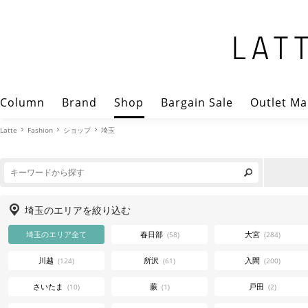
Column
Brand
Shop
Bargain Sale
Outlet Ma
Latte
Fashion
ショップ
埼玉
埼玉のエリアを絞り込む
埼玉のエリア全て
春日部
大宮
(58)
(284)
川越
所沢
入間
(124)
(61)
(200)
さいたま
蕨
戸田
(10)
(1)
(2)