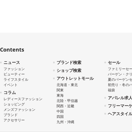
Contents
ニュース
ブランド検索
セール
ファッション
ファミリーセ
ショップ検索
ビューティー
バーゲン・ク
アウトレットモール
ライフスタイル
夏のバーゲン
イベント
北海道・東北
初売り・冬の
関東
福袋
コラム
東海
アパレル求
レディースファッション
北陸・甲信越
ショッピング
フリーマー
関西・近畿
メンズファッション
中国
ヘアスタイ
ブランド
四国
アクセサリー
九州・沖縄