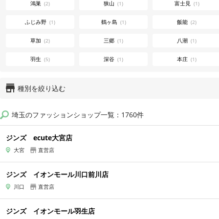
鴻巣
狭山
富士見
(2)
(1)
(1)
ふじみ野
鶴ヶ島
飯能
(1)
(1)
(2)
草加
三郷
八潮
(2)
(1)
(1)
羽生
深谷
本庄
(5)
(1)
(1)
種別を絞り込む
埼玉のファッションショップ一覧：1760件
ジンズ ecute大宮店
大宮
直営店
ジンズ イオンモール川口前川店
川口
直営店
ジンズ イオンモール羽生店