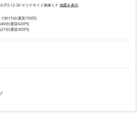
区小戸2-12-30 マリナサイド南棟１Ｆ
地図を表示
約15分(運賃100円)
0分(運賃420円)
7分(運賃360円)
プ