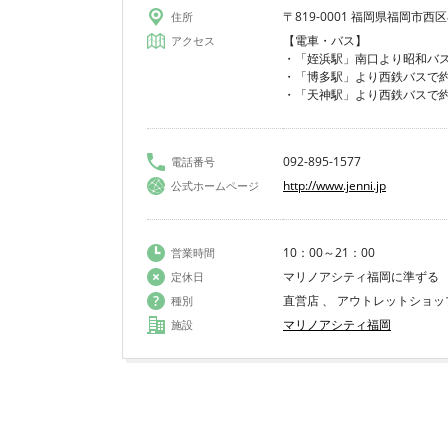
〒819-0001 福岡県福岡市西
住所
【電車・バス】
アクセス
・「姪浜駅」南口より昭和バスで
・「博多駅」より西鉄バスで約4
・「天神駅」より西鉄バスで約2
092-895-1577
電話番号
http://www.jenni.jp
公式ホームページ
10：00～21：00
営業時間
マリノアシティ福岡に準ずる
定休日
直営店 、 アウトレットショッ
種別
マリノアシティ福岡
施設