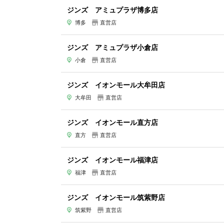
ジンズ アミュプラザ博多店
博多
直営店
ジンズ アミュプラザ小倉店
小倉
直営店
ジンズ イオンモール大牟田店
大牟田
直営店
ジンズ イオンモール直方店
直方
直営店
ジンズ イオンモール福津店
福津
直営店
ジンズ イオンモール筑紫野店
筑紫野
直営店