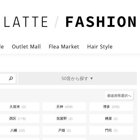
le
Outlet Mall
Flea Market
Hair Style
50音から探す
▼
都道府県選択へ
久留米
天神
博多
(2)
(408)
(335)
西区
筑紫野
糟屋
(118)
(2)
(2)
八幡
戸畑
門司
(23)
(2)
(1)