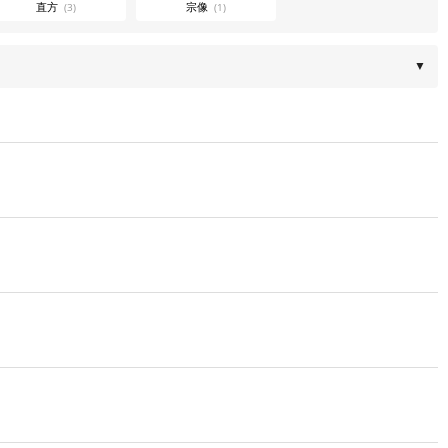
直方
宗像
(3)
(1)
▼